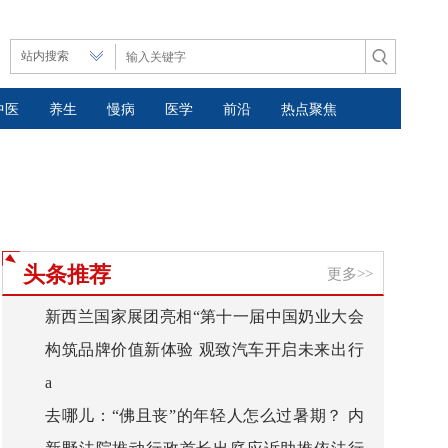
中医
养生
慢病
医学
前沿
热点聚焦
头条推荐
更多>>
新西兰国家展团亮相“第十一届中国奶业大会
构筑品牌价值新体验 观致汽车开启未来出行
暨2020中国奶业展览会”
a
新生活
去哪儿：“佛且丧”的年轻人怎么过暑期？ 内