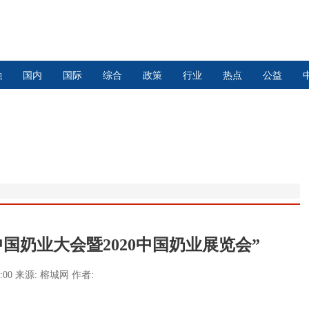
融
国内
国际
综合
政策
行业
热点
公益
国奶业大会暨2020中国奶业展览会”
4:00
来源:
榕城网
作者: