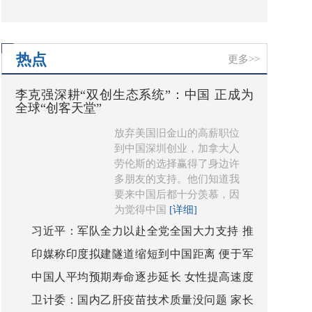
看吧！
热点
更多>>
李克强深耕“双创生态系统”：中国 正成为
全球“创客天堂”
放弃美国旧金山的高薪职位
到中国深圳创业，加拿大人
劳伦斯的选择赢得了身边许
多朋友的支持。他们知道我
要来中国后都十分羡慕，因
为觉得中国
[详细]
习近平：军队全力以赴全党全国大力支持 推
印媒称印度拟建隧道缩短到中国距离 便于军
动国防和军队改革向纵深发展
中国人平均预期寿命逐步延长 女性提高速度
队调遣
卫计委：国内乙肝疫苗技术质量没问题 家长
快于男性