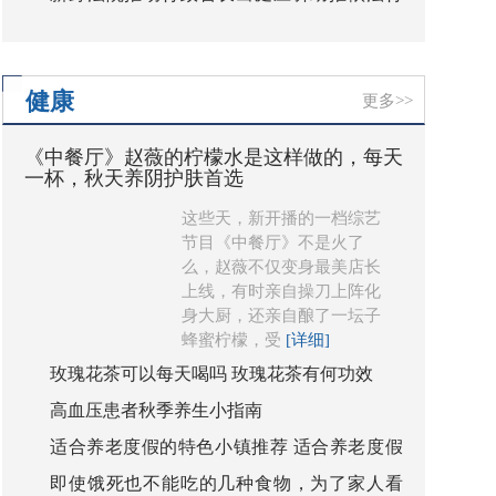
蒙古相关热词搜索量增幅超5成
政
健康
更多>>
《中餐厅》赵薇的柠檬水是这样做的，每天
一杯，秋天养阴护肤首选
这些天，新开播的一档综艺
节目《中餐厅》不是火了
么，赵薇不仅变身最美店长
上线，有时亲自操刀上阵化
身大厨，还亲自酿了一坛子
蜂蜜柠檬，受
[详细]
玫瑰花茶可以每天喝吗 玫瑰花茶有何功效
高血压患者秋季养生小指南
适合养老度假的特色小镇推荐 适合养老度假
即使饿死也不能吃的几种食物，为了家人看
的特色小镇有哪些