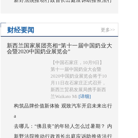
新野法院推动行政首长出庭应诉助推依法行
蒙古相关热词搜索量增幅超5成
政
财经要闻
更多>>
新西兰国家展团亮相“第十一届中国奶业大
会暨2020中国奶业展览会”
【中国石家庄，10月9日】
第十一届中国奶业大会暨
2020中国奶业展览会将于10
月11日在石家庄正式召开，
新西兰贸易发展局携手新西
兰Waikato Mi
[详细]
构筑品牌价值新体验 观致汽车开启未来出行
a
新生活
去哪儿：“佛且丧”的年轻人怎么过暑期？ 内
新野法院推动行政首长出庭应诉助推依法行